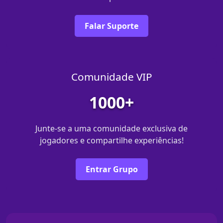
Falar Suporte
Comunidade VIP
1000+
Junte-se a uma comunidade exclusiva de
jogadores e compartilhe experiências!
Entrar Grupo