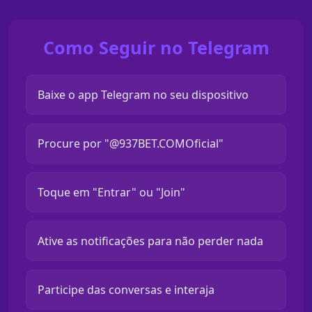
Como Seguir no Telegram
Baixe o app Telegram no seu dispositivo
Procure por "@937BET.COMOficial"
Toque em "Entrar" ou "Join"
Ative as notificações para não perder nada
Participe das conversas e interaja