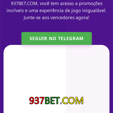
937BET.COM, você tem acesso a promoções
incríveis e uma experiência de jogo inigualável.
Junte-se aos vencedores agora!
SEGUIR NO TELEGRAM