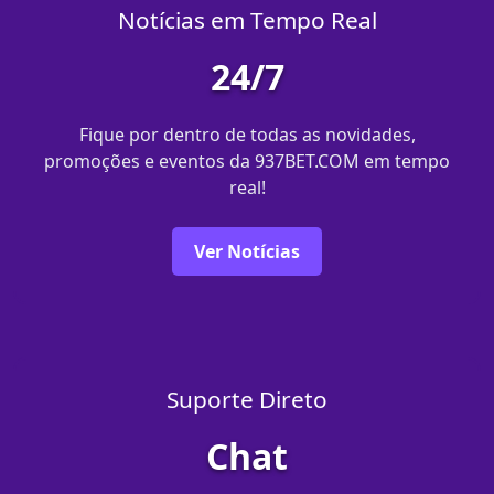
Notícias em Tempo Real
24/7
Fique por dentro de todas as novidades,
promoções e eventos da 937BET.COM em tempo
real!
Ver Notícias
Suporte Direto
Chat