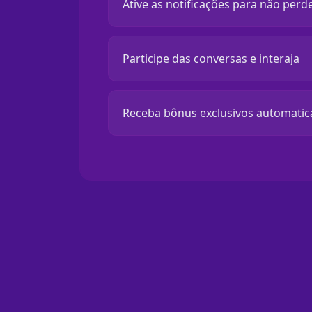
Ative as notificações para não perd
Participe das conversas e interaja
Receba bônus exclusivos automati