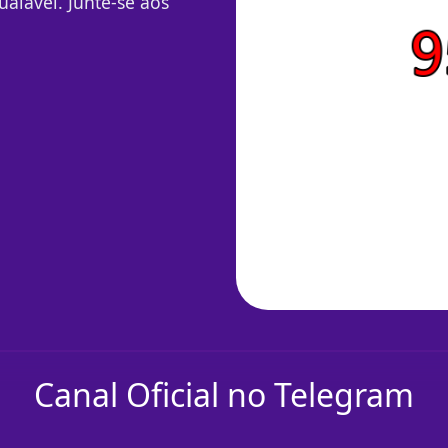
ualável. Junte-se aos
Canal Oficial no Telegram