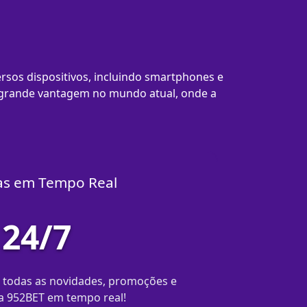
ersos dispositivos, incluindo smartphones e
 grande vantagem no mundo atual, onde a
as em Tempo Real
24/7
e todas as novidades, promoções e
a 952BET em tempo real!