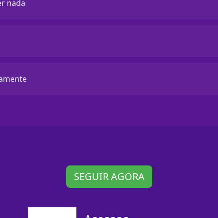
er nada
camente
SEGUIR AGORA