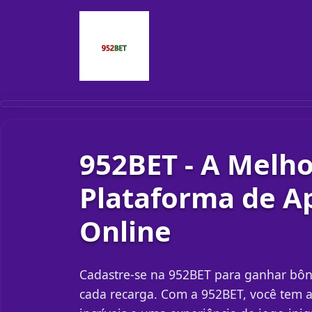
952BET - A Melh
Plataforma de A
Online
Cadastre-se na 952BET para ganhar bôn
cada recarga. Com a 952BET, você tem 