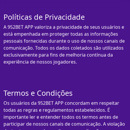
Políticas de Privacidade
A 952BET APP valoriza a privacidade de seus usuários e
está empenhada em proteger todas as informações
pessoais fornecidas durante o uso de nossos canais de
comunicação. Todos os dados coletados são utilizados
exclusivamente para fins de melhoria contínua da
experiência de nossos jogadores.
Termos e Condições
Os usuários da 952BET APP concordam em respeitar
todas as regras e regulamentos estabelecidos. É
importante ler e entender todos os termos antes de
participar de nossos canais de comunicação. A violação