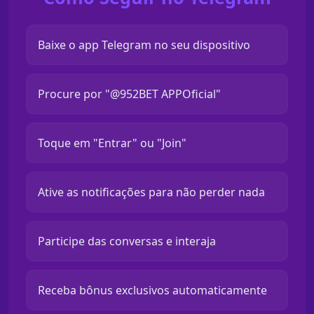
Baixe o app Telegram no seu dispositivo
Procure por "@952BET APPOficial"
Toque em "Entrar" ou "Join"
Ative as notificações para não perder nada
Participe das conversas e interaja
Receba bônus exclusivos automaticamente