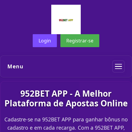
Login
Registrar-se
Menu
952BET APP - A Melhor
Plataforma de Apostas Online
Cadastre-se na 952BET APP para ganhar bônus no
cadastro e em cada recarga. Com a 952BET APP,