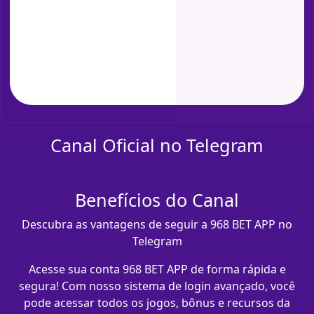
Canal Oficial no Telegram
Benefícios do Canal
Descubra as vantagens de seguir a 968 BET APP no
Telegram
Acesse sua conta 968 BET APP de forma rápida e
segura! Com nosso sistema de login avançado, você
pode acessar todos os jogos, bônus e recursos da