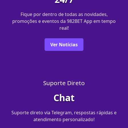
Fique por dentro de todas as novidades,
promoções e eventos da 982BET App em tempo
real!
Ver Notícias
Suporte Direto
Chat
Suporte direto via Telegram, respostas rápidas e
atendimento personalizado!