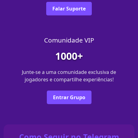
Falar Suporte
Comunidade VIP
1000+
Junte-se a uma comunidade exclusiva de
jogadores e compartilhe experiências!
Entrar Grupo
Como Seguir no Telegram