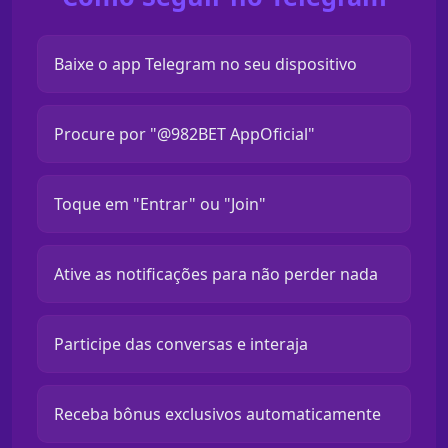
Baixe o app Telegram no seu dispositivo
Procure por "@982BET AppOficial"
Toque em "Entrar" ou "Join"
Ative as notificações para não perder nada
Participe das conversas e interaja
Receba bônus exclusivos automaticamente