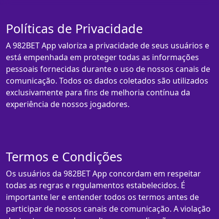
Políticas de Privacidade
A 982BET App valoriza a privacidade de seus usuários e
está empenhada em proteger todas as informações
pessoais fornecidas durante o uso de nossos canais de
comunicação. Todos os dados coletados são utilizados
exclusivamente para fins de melhoria contínua da
experiência de nossos jogadores.
Termos e Condições
Os usuários da 982BET App concordam em respeitar
todas as regras e regulamentos estabelecidos. É
importante ler e entender todos os termos antes de
participar de nossos canais de comunicação. A violação