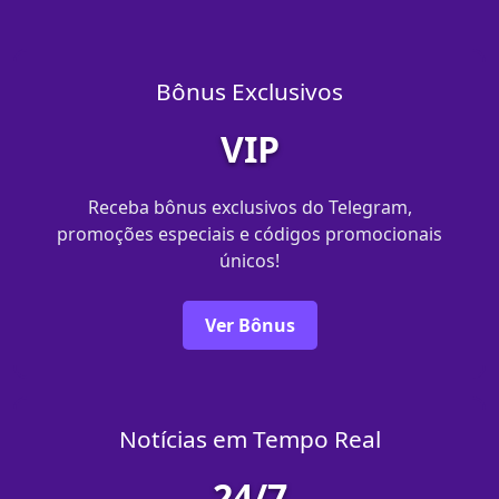
Bônus Exclusivos
VIP
Receba bônus exclusivos do Telegram,
promoções especiais e códigos promocionais
únicos!
Ver Bônus
Notícias em Tempo Real
24/7